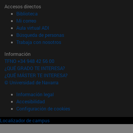
Accesos directos
(abre en nueva ventana)
Biblioteca
(abre en nueva ventana)
Mi correo
(abre en nueva ventana)
Aula virtual ADI
(abre en nueva ventana)
Búsqueda de personas
(abre en nueva ventana)
Trabaja con nosotros
Información
TFNO +34 948 42 56 00
¿QUÉ GRADO TE INTERESA?
¿QUÉ MÁSTER TE INTERESA?
© Universidad de Navarra
Información legal
Accesibilidad
Configuración de cookies
Localizador de campus