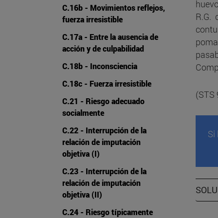
huevo
C.16b - Movimientos reflejos,
R.G. 
fuerza irresistible
contu
C.17a - Entre la ausencia de
pomad
acción y de culpabilidad
pasab
C.18b - Inconsciencia
Compa
C.18c - Fuerza irresistible
(STS 
C.21 - Riesgo adecuado
socialmente
C.22 - Interrupción de la
Si
relación de imputación
objetiva (I)
C.23 - Interrupción de la
relación de imputación
SOLU
objetiva (II)
C.24 - Riesgo típicamente