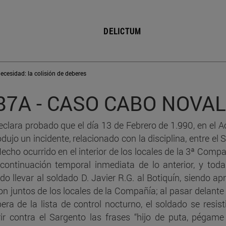
presupuestos de la legíti
defensa
DELICTUM
C.78b - Error sobre los
presupuestos fácticos de 
causa de justificación
ecesidad: la colisión de deberes
C.81 - Legítima defensa.
87A - CASO CABO NOVAL
Exceso
eclara probado que el día 13 de Febrero de 1.990, en el A
C.82 - Estado de necesida
dujo un incidente, relacionado con la disciplina, entre el 
Concepto
Hecho ocurrido en el interior de los locales de la 3ª Compa
C.83 - Estado de necesidad
 continuación temporal inmediata de lo anterior, y tod
colisión de deberes
ido llevar al soldado D. Javier R.G. al Botiquín, siendo a
ron juntos de los locales de la Compañía; al pasar delant
C.84 - Legítima defensa
pera de la lista de control nocturno, el soldado se resis
rir contra el Sargento las frases “hijo de puta, pégame
C.85a - ¿Legítima defens