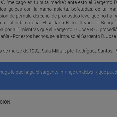
s”, “me cago en tu puta madre”; ante esto el Sargento D.
dos golpes con la mano abierta, bofetadas, de tal man
C.85b - Exceso intensivo e
sión de pómulo derecho, de pronóstico leve, que no ha
legítima defensa
a antiinflamatoria. El soldado R. fue llevado al Botiquí
C.85c - Tentativa idónea
a por allí, mientras que el Sargento D. José R.C. procedió
ñía.- Por estos hechos, se le impuso al Sargento D. José R.
C.86 - Error sobre la caus
justificación
9 de marzo de 1992; Sala Militar; pte. Rodríguez Santos; 
C.86b - Estado de necesi
C.87a - Estado de necesid
 haga lo que haga el sargento infringe un deber, ¿¡qué pue
colisión de deberes
C.91 - Imputabilidad
C.92 - Estado de necesida
CIÓN
justificante y exculpante