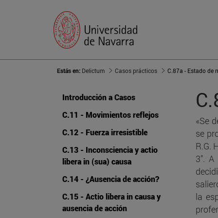
Estás en:
Delictum
Casos prácticos
C.87a - Estado de n
C.
Introducción a Casos
C.11 - Movimientos reflejos
«Se d
C.12 - Fuerza irresistible
se pro
R.G. 
C.13 - Inconsciencia y actio
3”. A
libera in (sua) causa
decid
C.14 - ¿Ausencia de acción?
salie
la es
C.15 - Actio libera in causa y
ausencia de acción
profe