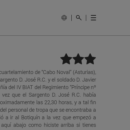
ma
la
cuartelamiento de “Cabo Noval” (Asturias),
d.
Sargento D. José R.C. y el soldado D. Javier
ñía del IV BIAT del Regimiento “Príncipe nº
: la
a vez que el Sargento D. José R.C. había
proximadamente las 22,30 horas, y a tal fin
e del personal de tropa que se encontraba a
tió a ir al Botiquín a la vez que empezó a
 aquí abajo como hiciste arriba si tienes
a?