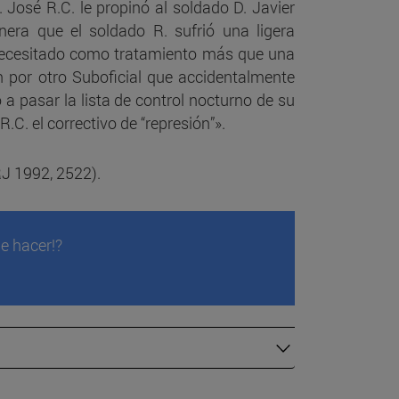
 José R.C. le propinó al soldado D. Javier
era que el soldado R. sufrió una ligera
n la
 necesitado como tratamiento más que una
n por otro Suboficial que accidentalmente
 a pasar la lista de control nocturno de su
C. el correctivo de “represión”».
a de
RJ 1992, 2522).
dad
ad: la
de hacer!?
d