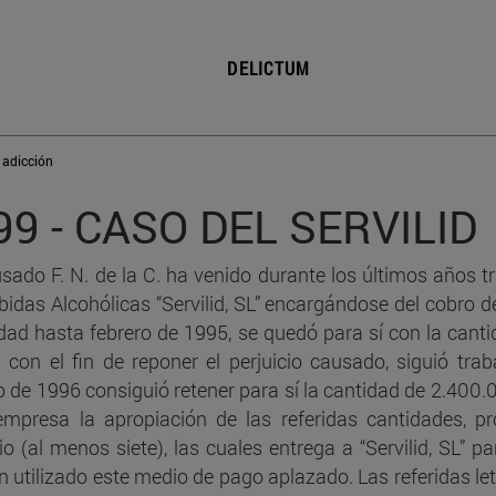
presupuestos de la legíti
defensa
DELICTUM
C.78b - Error sobre los
presupuestos fácticos de 
causa de justificación
 adicción
C.81 - Legítima defensa.
99 - CASO DEL SERVILID
Exceso
usado F. N. de la C. ha venido durante los últimos años 
C.82 - Estado de necesida
bidas Alcohólicas “Servilid, SL” encargándose del cobro de 
Concepto
idad hasta febrero de 1995, se quedó para sí con la cant
C.83 - Estado de necesidad
; con el fin de reponer el perjuicio causado, siguió tra
colisión de deberes
 de 1996 consiguió retener para sí la cantidad de 2.400.0
empresa la apropiación de las referidas cantidades, pr
C.84 - Legítima defensa
o (al menos siete), las cuales entrega a “Servilid, SL” p
n utilizado este medio de pago aplazado. Las referidas let
C.85a - ¿Legítima defens