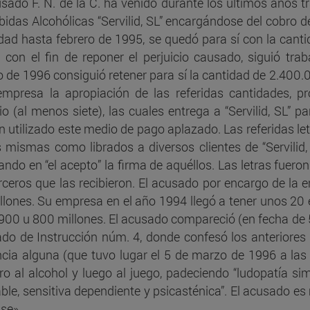
C.93 - Requisitos para la
usado F. N. de la C. ha venido durante los últimos años 
imputabilidad
bidas Alcohólicas “Servilid, SL” encargándose del cobro de 
idad hasta febrero de 1995, se quedó para sí con la cant
C.95 - Enajenación menta
; con el fin de reponer el perjuicio causado, siguió tra
 de 1996 consiguió retener para sí la cantidad de 2.400.0
C.97a - Intoxicación
empresa la apropiación de las referidas cantidades, pr
C.99 - Culpabilidad adicci
o (al menos siete), las cuales entrega a “Servilid, SL” p
n utilizado este medio de pago aplazado. Las referidas let
C.101 - Minoría de edad p
s mismas como librados a diversos clientes de “Servilid,
ando en “el acepto” la firma de aquéllos. Las letras fuero
erceros que las recibieron. El acusado por encargo de la 
C.102 - Inimputabilidad
llones. Su empresa en el año 1994 llegó a tener unos 2
C.103 - Intoxicación
900 u 800 millones. El acusado compareció (en fecha de 
do de Instrucción núm. 4, donde confesó los anteriores 
C.104 - Actio libera in cau
cia alguna (que tuvo lugar el 5 de marzo de 1996 a las 
ro al alcohol y luego al juego, padeciendo “ludopatía si
C.105 - Trastorno mental
able, sensitiva dependiente y psicasténica”. El acusado e
transitorio
ase».