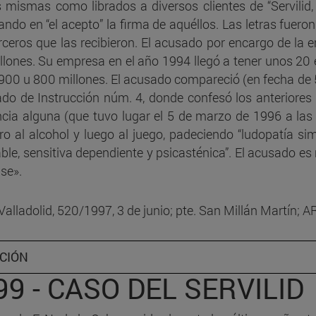
s mismas como librados a diversos clientes de “Servilid,
ando en “el acepto” la firma de aquéllos. Las letras fuero
C.85b - Exceso intensivo e
erceros que las recibieron. El acusado por encargo de la 
legítima defensa
llones. Su empresa en el año 1994 llegó a tener unos 2
C.85c - Tentativa idónea
900 u 800 millones. El acusado compareció (en fecha de 
do de Instrucción núm. 4, donde confesó los anteriores 
C.86 - Error sobre la caus
cia alguna (que tuvo lugar el 5 de marzo de 1996 a las 
justificación
ro al alcohol y luego al juego, padeciendo “ludopatía si
able, sensitiva dependiente y psicasténica”. El acusado e
C.86b - Estado de necesi
ase».
C.87a - Estado de necesid
colisión de deberes
Valladolid, 520/1997, 3 de junio; pte. San Millán Martín; A
C.91 - Imputabilidad
CIÓN
C.92 - Estado de necesida
99 - CASO DEL SERVILID
justificante y exculpante