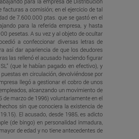
trabajando para la empresa de Distribución
facturas a comisión; en el ejercicio de tal
idad de 7.600.000 ptas. que se gastó en el
l
bajando para la referida empresa, y hasta
00 pesetas. A su vez y al objeto de ocultar
ocedió a confeccionar diversas letras de
ón
ara así dar apariencia de que los deudores
ras las rellenó el acusado haciendo figurar
enal
 SL” (que le habían pagado en efectivo), y
n puestas en circulación, devolviéndose por
empresa llegó a gestionar el cobro de unos
0 empleados, alcanzando un movimiento de
5 de marzo de 1996) voluntariamente en el
hechos sin que conociera la existencia de
sa
19.15). El acusado, desde 1985, es adicto
mple (de bingo) en personalidad inmadura,
s mayor de edad y no tiene antecedentes de