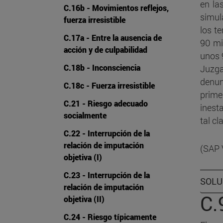
en la
C.16b - Movimientos reflejos,
simul
fuerza irresistible
los t
C.17a - Entre la ausencia de
90 mi
acción y de culpabilidad
unos 
C.18b - Inconsciencia
Juzga
denun
C.18c - Fuerza irresistible
prime
C.21 - Riesgo adecuado
inest
socialmente
tal cl
C.22 - Interrupción de la
relación de imputación
(SAP 
objetiva (I)
C.23 - Interrupción de la
SOLU
relación de imputación
C.
objetiva (II)
C.24 - Riesgo típicamente