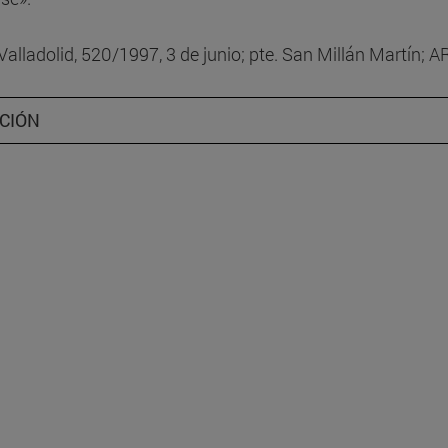
C.106a - Culpabilidad II
Valladolid, 520/1997, 3 de junio; pte. San Millán Martín; A
C.111 - Error de prohibici
directo
CIÓN
C.112 - Error de permisión
C.113 - Inexigibilidad de o
conducta acorde con la 
C.114 - Miedo (in-)supera
C119a - Miedo insuperabl
C.121 - Autoría: coautoría
C.122 - Autoría mediata