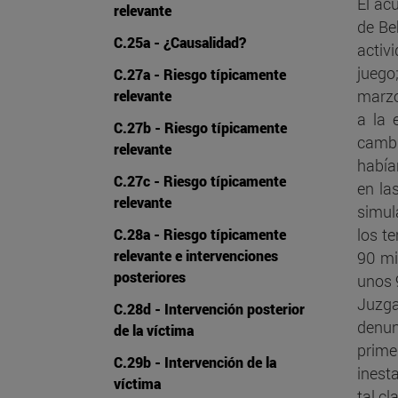
El ac
relevante
de Be
C.25a - ¿Causalidad?
activ
juego
C.27a - Riesgo típicamente
marzo
relevante
a la 
C.27b - Riesgo típicamente
cambi
relevante
había
C.27c - Riesgo típicamente
en la
relevante
simul
los t
C.28a - Riesgo típicamente
relevante e intervenciones
90 mi
posteriores
unos 
Juzga
C.28d - Intervención posterior
denun
de la víctima
prime
C.29b - Intervención de la
inest
víctima
tal cl