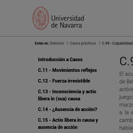
Estás en:
Delictum
Casos prácticos
C.99 - Culpabilidad
C.
Introducción a Casos
C.11 - Movimientos reflejos
El ac
C.12 - Fuerza irresistible
de Be
activ
C.13 - Inconsciencia y actio
juego
libera in (sua) causa
marzo
C.14 - ¿Ausencia de acción?
a la 
cambi
C.15 - Actio libera in causa y
ausencia de acción
había