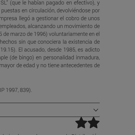
 SL” (que le habían pagado en efectivo), y
n puestas en circulación, devolviéndose por
n la
empresa llegó a gestionar el cobro de unos
0 empleados, alcanzando un movimiento de
5 de marzo de 1996) voluntariamente en el
hechos sin que conociera la existencia de
a de
19.15). El acusado, desde 1985, es adicto
mple (de bingo) en personalidad inmadura,
s mayor de edad y no tiene antecedentes de
dad
ad: la
RP 1997, 839).
d