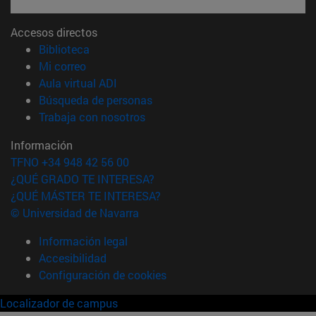
Accesos directos
(abre en nueva ventana)
Biblioteca
(abre en nueva ventana)
Mi correo
(abre en nueva ventana)
Aula virtual ADI
(abre en nueva ventana)
Búsqueda de personas
(abre en nueva ventana)
Trabaja con nosotros
Información
TFNO +34 948 42 56 00
¿QUÉ GRADO TE INTERESA?
¿QUÉ MÁSTER TE INTERESA?
© Universidad de Navarra
Información legal
Accesibilidad
Configuración de cookies
Localizador de campus