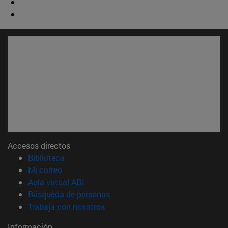
Accesos directos
(abre en nueva ventana)
Biblioteca
(abre en nueva ventana)
Mi correo
(abre en nueva ventana)
Aula virtual ADI
(abre en nueva ventana)
Búsqueda de personas
(abre en nueva ventana)
Trabaja con nosotros
Información