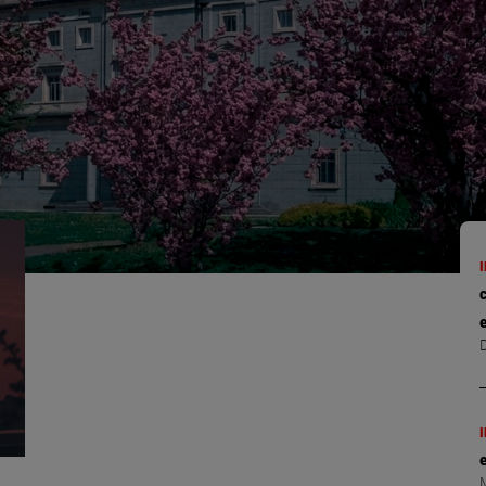
e
D
e