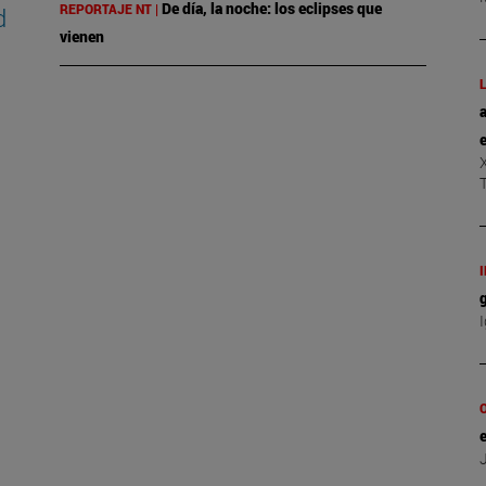
De día, la noche: los eclipses que
REPORTAJE NT |
d
vienen
L
a
e
X
g
I
O
J