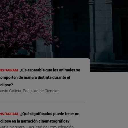
¿Es esperable que los animales se
INSTAGRAM |
comporten de manera distinta durante el
clipse?
avid Galicia. Facultad de Ciencias
¿Qué significados puede tener un
INSTAGRAM |
clipse en la narración cinematográfica?
María Noguera. Facultad de Comunicación