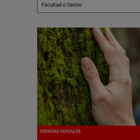
Facultad o Centro
CIENCIAS SOCIALES