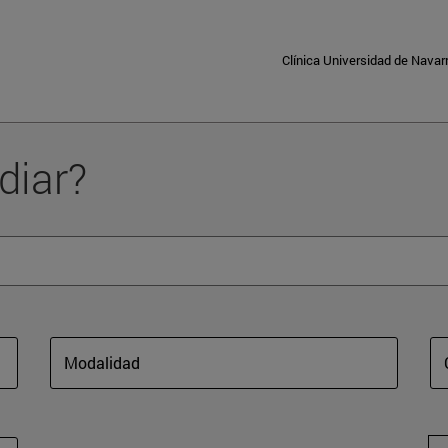
Clínica Universidad de Navar
diar?
Modalidad