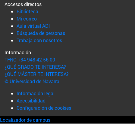
Accesos directos
(abre en nueva ventana)
Biblioteca
(abre en nueva ventana)
Mi correo
(abre en nueva ventana)
Aula virtual ADI
(abre en nueva ventana)
Búsqueda de personas
(abre en nueva ventana)
Trabaja con nosotros
Información
TFNO +34 948 42 56 00
¿QUÉ GRADO TE INTERESA?
¿QUÉ MÁSTER TE INTERESA?
© Universidad de Navarra
Información legal
Accesibilidad
Configuración de cookies
Localizador de campus