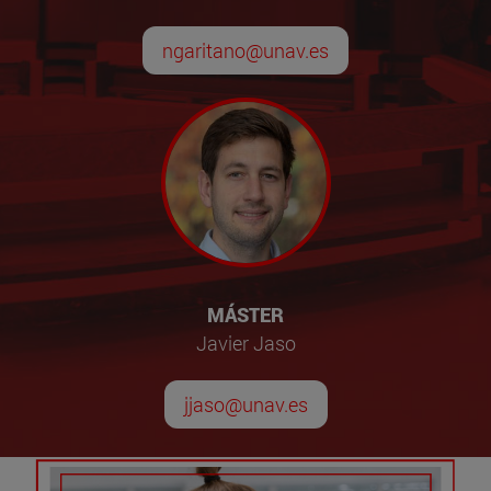
ngaritano@unav.es
MÁSTER
Javier Jaso
jjaso@unav.es