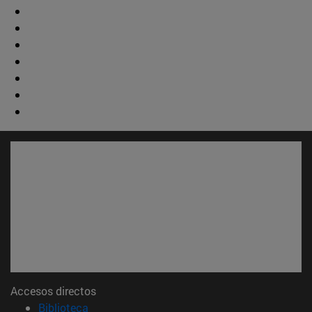
Accesos directos
(abre en nueva ventana)
Biblioteca