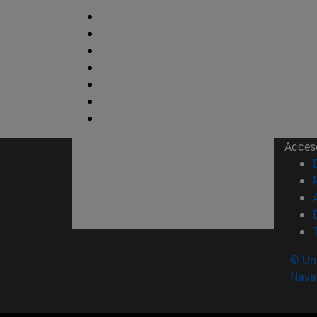
Acces
© Uni
Nava