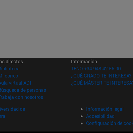
os directos
Información
(abre en nueva ventana)
Biblioteca
TFNO +34 948 42 56 00
(abre en nueva ventana)
Mi correo
¿QUÉ GRADO TE INTERESA?
(abre en nueva ventana)
Aula virtual ADI
¿QUÉ MÁSTER TE INTERESA
(abre en nueva ventana)
Búsqueda de personas
(abre en nueva ventana)
Trabaja con nosotros
versidad de
Información legal
rra
Accesibilidad
Configuración de coo