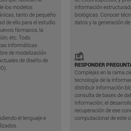
de los modelos
información estructurada
ánicas, tanto de pequeño
biológicas. Conocer técni
d de ello para el estudio
datos y la generación de 
 nuevos fármacos, la
ón, etc. Todo
icas informáticas
bre de modelización
 actuales de diseño de
RESPONDER PREGUNT
D).
Complejas en la rama cie
tecnología de la informac
distribuir información bio
consulta de bases de da
información; el desarroll
recuperación de ese cono
ndiendo el lenguaje e
computacional de este c
lizados.