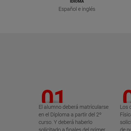
IDIOMA
Español e inglés
El alumno deberá matricularse
Los 
en el Diploma a partir del 2º
Físi
curso. Y deberá haberlo
soli
solicitado a finales del primer
de p