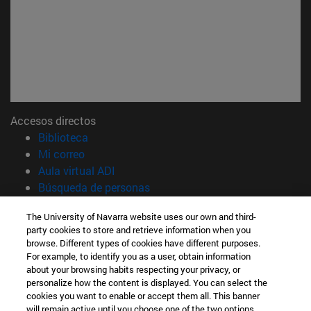
Accesos directos
(abre en nueva ventana)
Biblioteca
(abre en nueva ventana)
Mi correo
(abre en nueva ventana)
Aula virtual ADI
(abre en nueva ventana)
Búsqueda de personas
(abre en nueva ventana)
Trabaja con nosotros
The University of Navarra website uses our own and third-
party cookies to store and retrieve information when you
Información
browse. Different types of cookies have different purposes.
TFNO +34 948 42 56 00
For example, to identify you as a user, obtain information
¿QUÉ GRADO TE INTERESA?
about your browsing habits respecting your privacy, or
¿QUÉ MÁSTER TE INTERESA?
personalize how the content is displayed. You can select the
cookies you want to enable or accept them all. This banner
© Universidad de Navarra
will remain active until you choose one of the two options.