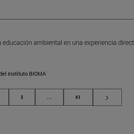
a educación ambiental en una experiencia direct
del Instituto BIOMA
gina
Página
Páginas intermedias Use TAB para d
Página
3
...
41