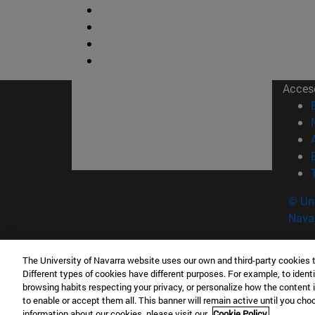
Acces
© Uni
Nava
The University of Navarra website uses our own and third-party cookies 
Facultad de Ciencias
Different types of cookies have different purposes. For example, to identi
C/ Irunlarrea, 1 31008 Pamplona España
browsing habits respecting your privacy, or personalize how the content 
to enable or accept them all. This banner will remain active until you ch
T.
+34 948 42 56 46
ciencias@unav.es
information about our cookies, please visit our
Cookie Policy.