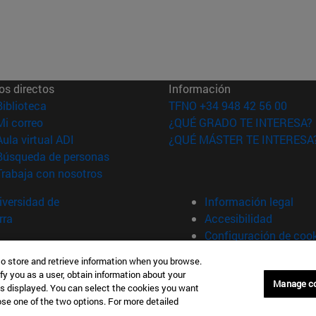
os directos
Información
(abre en nueva ventana)
Biblioteca
TFNO +34 948 42 56 00
(abre en nueva ventana)
Mi correo
¿QUÉ GRADO TE INTERESA?
(abre en nueva ventana)
Aula virtual ADI
¿QUÉ MÁSTER TE INTERESA
(abre en nueva ventana)
Búsqueda de personas
(abre en nueva ventana)
Trabaja con nosotros
versidad de
Información legal
rra
Accesibilidad
Configuración de coo
to store and retrieve information when you browse.
fy you as a user, obtain information about your
Manage c
is displayed. You can select the cookies you want
oose one of the two options. For more detailed