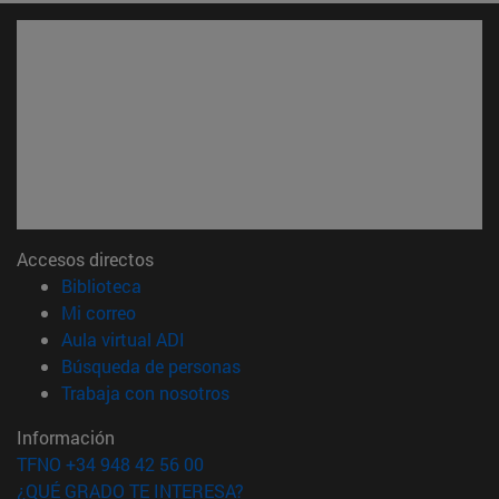
Accesos directos
(abre en nueva ventana)
Biblioteca
(abre en nueva ventana)
Mi correo
(abre en nueva ventana)
Aula virtual ADI
(abre en nueva ventana)
Búsqueda de personas
(abre en nueva ventana)
Trabaja con nosotros
Información
TFNO +34 948 42 56 00
¿QUÉ GRADO TE INTERESA?