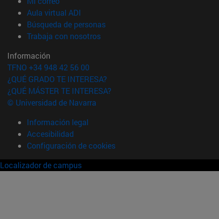
(abre en nueva ventana)
Mi correo
(abre en nueva ventana)
Aula virtual ADI
(abre en nueva ventana)
Búsqueda de personas
(abre en nueva ventana)
Trabaja con nosotros
Información
TFNO +34 948 42 56 00
¿QUÉ GRADO TE INTERESA?
¿QUÉ MÁSTER TE INTERESA?
© Universidad de Navarra
Información legal
Accesibilidad
Configuración de cookies
Localizador de campus