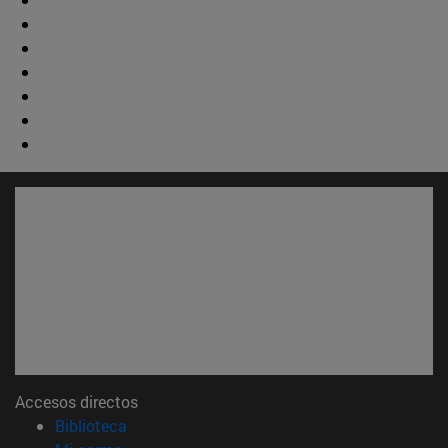
Accesos directos
(abre en nueva ventana)
Biblioteca