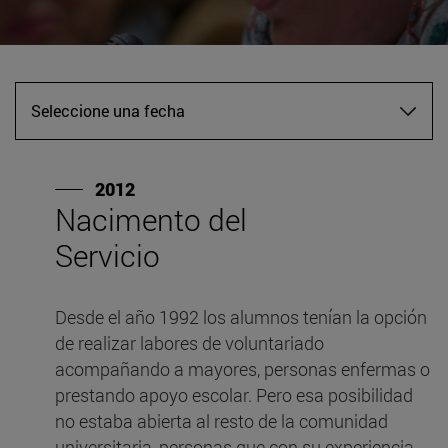
Seleccione una fecha
2012
Nacimento del
E
Servicio
C
l
Desde el año 1992 los alumnos tenían la opción
p
de realizar labores de voluntariado
un
acompañando a mayores, personas enfermas o
p
prestando apoyo escolar. Pero esa posibilidad
p
no estaba abierta al resto de la comunidad
n
universitaria, personas que con su experiencia