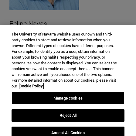
Felipe Navas
The University of Navarra website uses our own and third-
Responsable de comunicación
party cookies to store and retrieve information when you
+34 948 425600
browse. Different types of cookies have different purposes.
For example, to identify you as a user, obtain information
Ext: 802968
about your browsing habits respecting your privacy, or
personalize how the content is displayed. You can select the
fnavasmarti@alumni.unav.es
cookies you want to enable or accept them all. This banner
will remain active until you choose one of the two options.
For more detailed information about our cookies, please visit
our
Cookie Policy.
Manage cookies
Campus Universitario s/n
Reject All
Pamplona
31009
Navarra España
Accept All Cookies
Tel. +34 948 425600 (Ext: 802912)
|
tantaka@unav.es