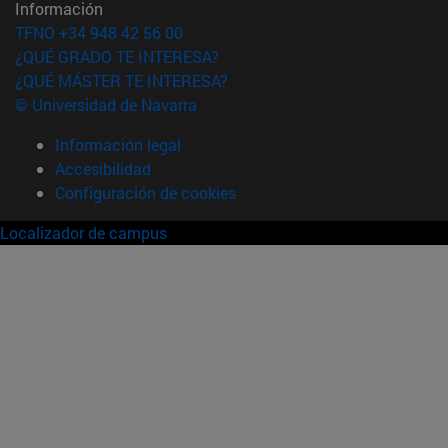
Información
TFNO +34 948 42 56 00
¿QUÉ GRADO TE INTERESA?
¿QUÉ MÁSTER TE INTERESA?
© Universidad de Navarra
Información legal
Accesibilidad
Configuración de cookies
Localizador de campus