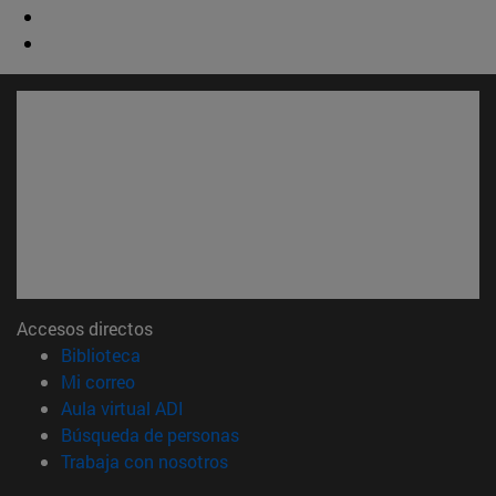
Accesos directos
(abre en nueva ventana)
Biblioteca
(abre en nueva ventana)
Mi correo
(abre en nueva ventana)
Aula virtual ADI
(abre en nueva ventana)
Búsqueda de personas
(abre en nueva ventana)
Trabaja con nosotros