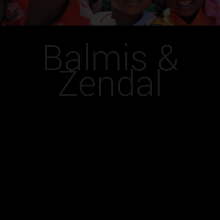
Balmis &
Zendal
Congreso de
cooperación y
desarrollo