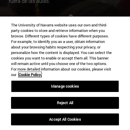
fuera de las aulas.
The University of Navarra website uses our own and third-
party cookies to store and retrieve information when you
browse. Different types of cookies have different purposes.
For example, to identify you as a user, obtain information
Jornadas Interactivas de Cirugía para
about your browsing habits respecting your privacy, or
personalize how the content is displayed. You can select the
Estudiantes
cookies you want to enable or accept them all. This banner
Buscan promover la educación quirúrgica
will remain active until you choose one of the two options.
For more detailed information about our cookies, please visit
mediante el intercambio de experiencias y
our
Cookie Policy.
conocimientos entre los estudiantes.
Manage cookies
+INFO
Reject All
Accept All Cookies
expand_less
SOLICITAR INFORMACION