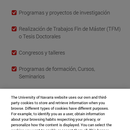
Programas y proyectos de investigación
Realización de Trabajos Fin de Máster (TFM)
o Tesis Doctorales
Congresos y talleres
Programas de formación, Cursos,
Seminarios
The University of Navarra website uses our own and third-
CONTACTO
party cookies to store and retrieve information when you
browse. Different types of cookies have different purposes.
For example, to identify you as a user, obtain information
Universidad de Navarra, Departamento
about your browsing habits respecting your privacy, or
de Microbiología y Parasitología
personalize how the content is displayed. You can select the