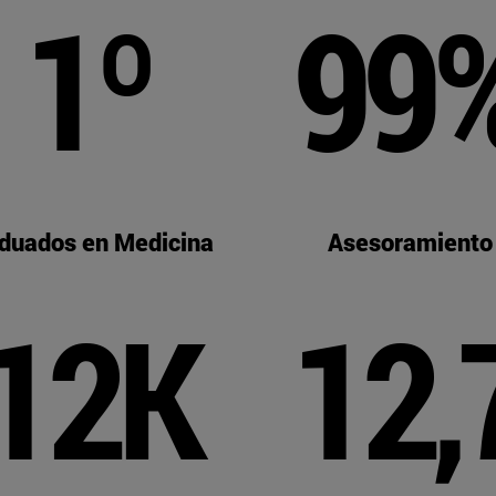
1º
99
duados en Medicina
Asesoramiento
12K
12,