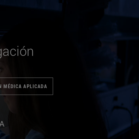
gación
N MÉDICA APLICADA
MA