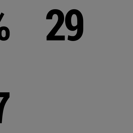
%
29
7