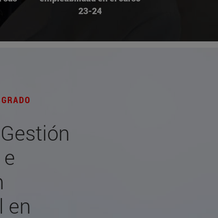
23-24
SGRADO
 Gestión
 e
n
l en