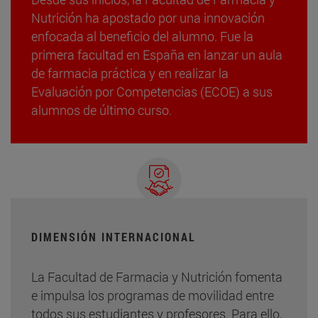
Nutrición ha apostado por una innovación
enfocada al beneficio del alumno. Fue la
primera facultad en España en lanzar un aula
de farmacia práctica y en realizar la
Evaluación por Competencias (ECOE) a sus
alumnos de último curso.
DIMENSIÓN INTERNACIONAL
La Facultad de Farmacia y Nutrición fomenta
e impulsa los programas de movilidad entre
todos sus estudiantes y profesores. Para ello,