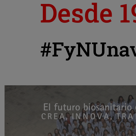
Desde 1
#FyNUna