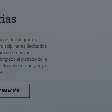
s
rias
paz de integrarte y
rdisciplinares dedicados
vación de nuevos
irigidos al cuidado de la
ector alimentario y cuya
e.
FORMACIÓN