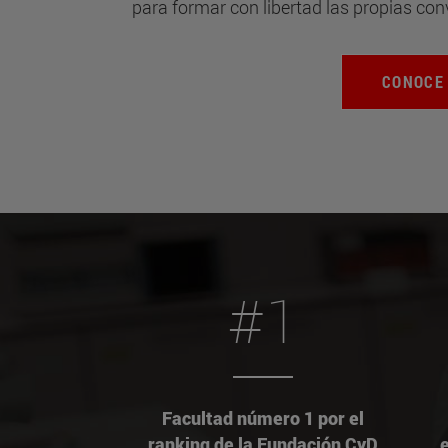
para formar con libertad las propias con
CONOCE
#1
Facultad número 1 por el
ranking de la Fundación CyD