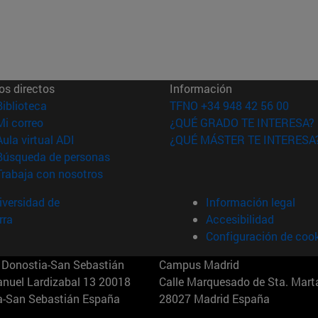
os directos
Información
(abre en nueva ventana)
Biblioteca
TFNO +34 948 42 56 00
(abre en nueva ventana)
Mi correo
¿QUÉ GRADO TE INTERESA?
(abre en nueva ventana)
Aula virtual ADI
¿QUÉ MÁSTER TE INTERESA
(abre en nueva ventana)
Búsqueda de personas
(abre en nueva ventana)
Trabaja con nosotros
versidad de
Información legal
rra
Accesibilidad
Configuración de coo
Donostia-San Sebastián
Campus Madrid
anuel Lardizabal 13 20018
Calle Marquesado de Sta. Marta
a-San Sebastián España
28027 Madrid España