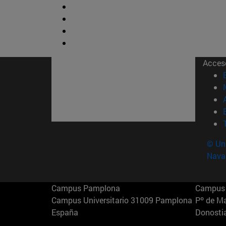
Acces
© Uni
Nava
Campus Pamplona
Campus 
Campus Universitario 31009 Pamplona
Pº de M
España
Donosti