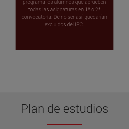
programa los alumnos que aprueben
todas las asignaturas en 1ª o 2ª
convocatoria. De no ser así, quedarían
excluidos del IPC.
Plan de estudios