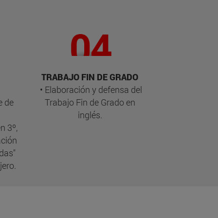
TRABAJO FIN DE GRADO
• Elaboración y defensa del
e de
Trabajo Fin de Grado en
inglés.
n 3º,
ación
adas"
jero.