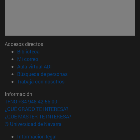
Accesos directos
(abre en nueva ventana)
Biblioteca
(abre en nueva ventana)
Mi correo
(abre en nueva ventana)
Aula virtual ADI
(abre en nueva ventana)
Búsqueda de personas
(abre en nueva ventana)
Trabaja con nosotros
Información
TFNO +34 948 42 56 00
¿QUÉ GRADO TE INTERESA?
¿QUÉ MÁSTER TE INTERESA?
© Universidad de Navarra
Información legal