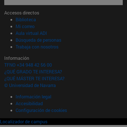
Accesos directos
(abre en nueva ventana)
Biblioteca
(abre en nueva ventana)
Mi correo
(abre en nueva ventana)
Aula virtual ADI
(abre en nueva ventana)
Búsqueda de personas
(abre en nueva ventana)
Trabaja con nosotros
Información
TFNO +34 948 42 56 00
¿QUÉ GRADO TE INTERESA?
¿QUÉ MÁSTER TE INTERESA?
© Universidad de Navarra
Información legal
Accesibilidad
Configuración de cookies
Localizador de campus