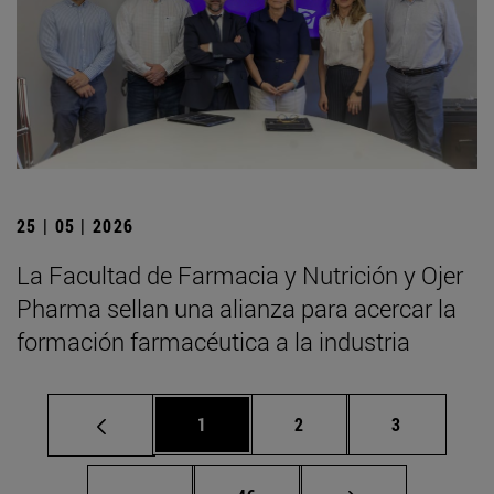
25 | 05 | 2026
La Facultad de Farmacia y Nutrición y Ojer
Pharma sellan una alianza para acercar la
formación farmacéutica a la industria
Página
Página
Página
1
2
3