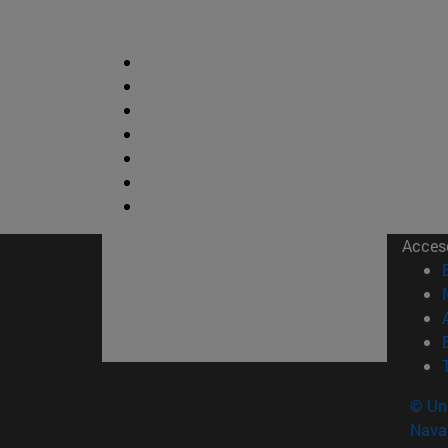
Acces
© Uni
Nava