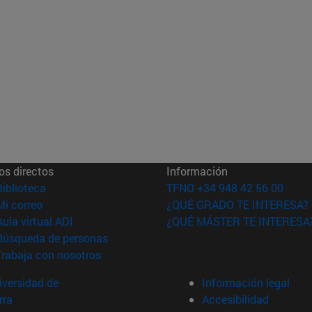
os directos
Información
(abre en nueva ventana)
Biblioteca
TFNO +34 948 42 56 00
(abre en nueva ventana)
Mi correo
¿QUÉ GRADO TE INTERESA?
(abre en nueva ventana)
Aula virtual ADI
¿QUÉ MÁSTER TE INTERESA
(abre en nueva ventana)
Búsqueda de personas
(abre en nueva ventana)
Trabaja con nosotros
versidad de
Información legal
rra
Accesibilidad