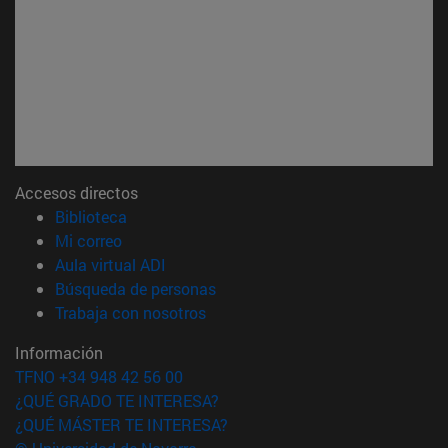
Accesos directos
(abre en nueva ventana)
Biblioteca
(abre en nueva ventana)
Mi correo
(abre en nueva ventana)
Aula virtual ADI
(abre en nueva ventana)
Búsqueda de personas
(abre en nueva ventana)
Trabaja con nosotros
Información
TFNO +34 948 42 56 00
¿QUÉ GRADO TE INTERESA?
¿QUÉ MÁSTER TE INTERESA?