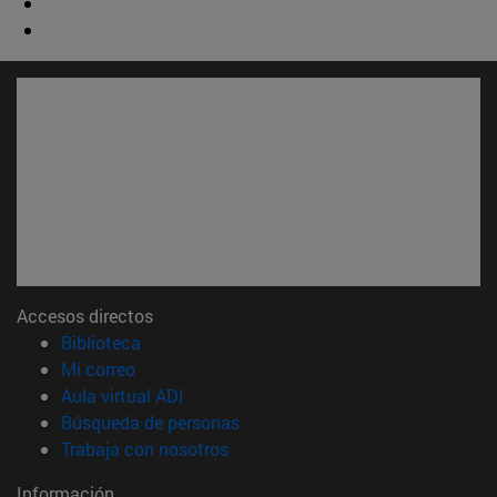
Accesos directos
(abre en nueva ventana)
Biblioteca
(abre en nueva ventana)
Mi correo
(abre en nueva ventana)
Aula virtual ADI
(abre en nueva ventana)
Búsqueda de personas
(abre en nueva ventana)
Trabaja con nosotros
Información