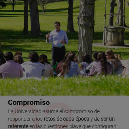
Compromiso
La Universidad asume el compromiso de
responder a los
retos de cada época
y de
ser un
referente
en las cuestiones clave que configuran