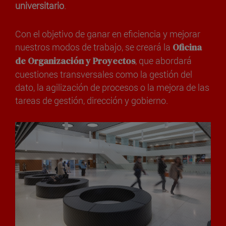
universitario
.
Con el objetivo de ganar en eficiencia y mejorar
nuestros modos de trabajo, se creará la
Oficina
de Organización y Proyectos
, que abordará
cuestiones transversales como la gestión del
dato, la agilización de procesos o la mejora de las
tareas de gestión, dirección y gobierno.