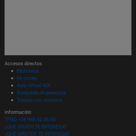
Accesos directos
(abre en nueva ventana)
Biblioteca
(abre en nueva ventana)
Mi correo
(abre en nueva ventana)
Aula virtual ADI
(abre en nueva ventana)
Búsqueda de personas
(abre en nueva ventana)
Trabaja con nosotros
Información
TFNO +34 948 42 56 00
¿QUÉ GRADO TE INTERESA?
¿QUÉ MÁSTER TE INTERESA?