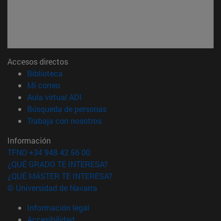
Accesos directos
(abre en nueva ventana)
Biblioteca
(abre en nueva ventana)
Mi correo
(abre en nueva ventana)
Aula virtual ADI
(abre en nueva ventana)
Búsqueda de personas
(abre en nueva ventana)
Trabaja con nosotros
Información
TFNO +34 948 42 56 00
¿QUÉ GRADO TE INTERESA?
¿QUÉ MÁSTER TE INTERESA?
© Universidad de Navarra
Información legal
Accesibilidad