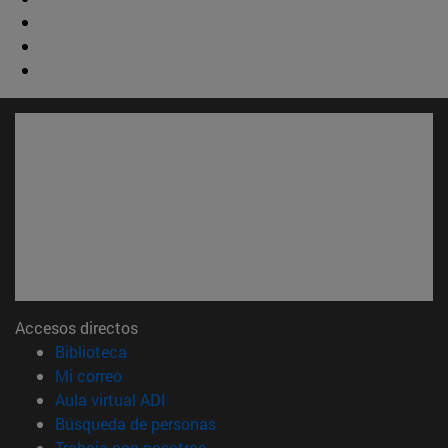
Accesos directos
(abre en nueva ventana)
Biblioteca
(abre en nueva ventana)
Mi correo
(abre en nueva ventana)
Aula virtual ADI
(abre en nueva ventana)
Búsqueda de personas
(abre en nueva ventana)
Trabaja con nosotros