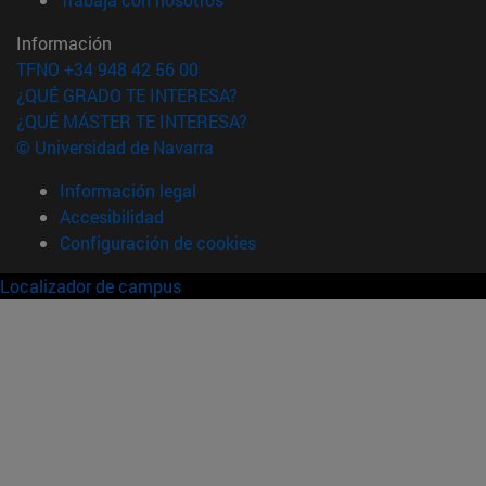
Información
TFNO +34 948 42 56 00
¿QUÉ GRADO TE INTERESA?
¿QUÉ MÁSTER TE INTERESA?
© Universidad de Navarra
Información legal
Accesibilidad
Configuración de cookies
Localizador de campus