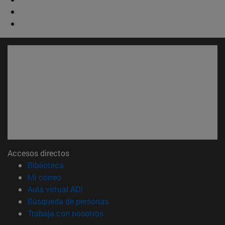
Accesos directos
(abre en nueva ventana)
Biblioteca
(abre en nueva ventana)
Mi correo
(abre en nueva ventana)
Aula virtual ADI
(abre en nueva ventana)
Búsqueda de personas
(abre en nueva ventana)
Trabaja con nosotros