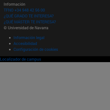
Información
TFNO +34 948 42 56 00
¿QUÉ GRADO TE INTERESA?
¿QUÉ MÁSTER TE INTERESA?
© Universidad de Navarra
Información legal
Accesibilidad
Configuración de cookies
Localizador de campus