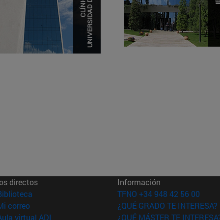
os directos
Información
(abre en nueva ventana)
Biblioteca
TFNO +34 948 42 56 00
(abre en nueva ventana)
Mi correo
¿QUÉ GRADO TE INTERESA?
(abre en nueva ventana)
Aula virtual ADI
¿QUÉ MÁSTER TE INTERESA