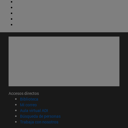
Accesos directos
(abre en nueva ventana)
Biblioteca
(abre en nueva ventana)
Mi correo
(abre en nueva ventana)
Aula virtual ADI
(abre en nueva ventana)
Búsqueda de personas
(abre en nueva ventana)
Trabaja con nosotros