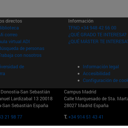
os directos
Información
(abre en nueva ventana)
Biblioteca
TFNO +34 948 42 56 00
(abre en nueva ventana)
Mi correo
¿QUÉ GRADO TE INTERESA?
(abre en nueva ventana)
Aula virtual ADI
¿QUÉ MÁSTER TE INTERESA
(abre en nueva ventana)
Búsqueda de personas
(abre en nueva ventana)
Trabaja con nosotros
versidad de
Información legal
rra
Accesibilidad
Configuración de coo
Donostia-San Sebastián
Campus Madrid
anuel Lardizabal 13 20018
Calle Marquesado de Sta. Marta
a-San Sebastián España
28027 Madrid España
43 21 98 77
T.
+34 914 51 43 41