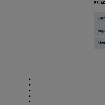
RELAC
Carr
Impa
Mem