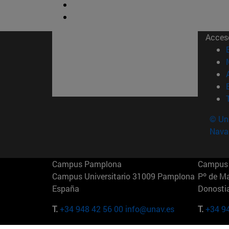
Acces
© Uni
Nava
Campus Pamplona
Campus 
Campus Universitario 31009 Pamplona
Pº de M
España
Donosti
T.
+34 948 42 56 00
info@unav.es
T.
+34 9