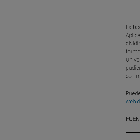
La ta
Aplic
divid
forma
Unive
pudier
con m
Puede
web d
FUEN