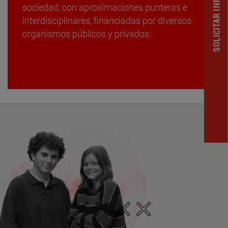
SOLICITAR INFORMACION
sociedad, con aproximaciones punteras e
interdisciplinares, financiadas por diversos
organismos públicos y privados.