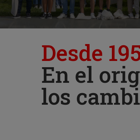
Desde 19
En el ori
los camb