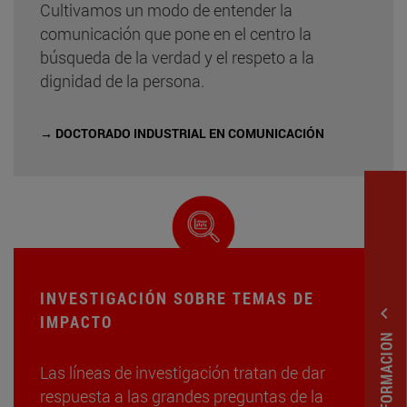
Cultivamos un modo de entender la
comunicación que pone en el centro la
búsqueda de la verdad y el respeto a la
dignidad de la persona.
→ DOCTORADO INDUSTRIAL EN COMUNICACIÓN
INVESTIGACIÓN SOBRE TEMAS DE
expand_less
IMPACTO
Las líneas de investigación tratan de dar
respuesta a las grandes preguntas de la