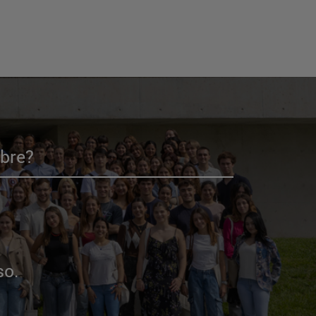
mbre?
so.