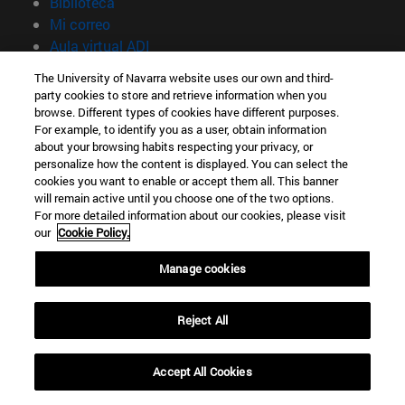
(abre en nueva ventana)
Biblioteca
(abre en nueva ventana)
Mi correo
(abre en nueva ventana)
Aula virtual ADI
(abre en nueva ventana)
Búsqueda de personas
The University of Navarra website uses our own and third-
(abre en nueva ventana)
Trabaja con nosotros
party cookies to store and retrieve information when you
browse. Different types of cookies have different purposes.
Información
For example, to identify you as a user, obtain information
TFNO +34 948 42 56 00
about your browsing habits respecting your privacy, or
personalize how the content is displayed. You can select the
¿QUÉ GRADO TE INTERESA?
cookies you want to enable or accept them all. This banner
¿QUÉ MÁSTER TE INTERESA?
will remain active until you choose one of the two options.
© Universidad de Navarra
For more detailed information about our cookies, please visit
our
Cookie Policy.
Información legal
Manage cookies
Accesibilidad
Configuración de cookies
Reject All
Localizador de campus
Accept All Cookies
expand_less
SOLICITAR INFORMACION