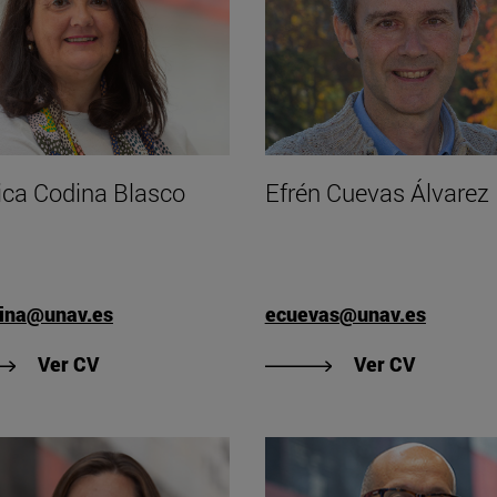
ca Codina Blasco
Efrén Cuevas Álvarez
ina@unav.es
ecuevas@unav.es
"Ver CV de Mónica Codina Blasco"
"Ver CV 
Ver CV
Ver CV