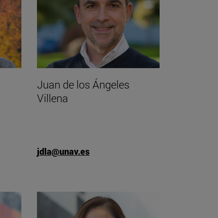
Juan de los Ángeles
Villena
jdla@unav.es
de Efrén Cuevas Álvarez"