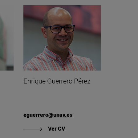
Enrique Guerrero Pérez
eguerrero@unav.es
"Ver CV de Enrique Guerrero 
Ver CV
de Adriana Gordejuela Senosiain"