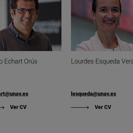
o Echart Orús
Lourdes Esqueda Ver
art@unav.es
lesqueda@unav.es
"Ver CV de Pablo Echart Orús"
"Ver CV 
Ver CV
Ver CV