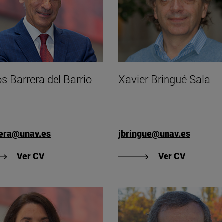
os Barrera del Barrio
Xavier Bringué Sala
rera@unav.es
jbringue@unav.es
"Ver CV de Carlos Barrera del Barrio"
"Ver CV d
Ver CV
Ver CV