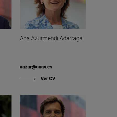
Ana Azurmendi Adarraga
aazur@unav.es
de Ángel Arrese Reca"
"Ver CV de Ana Azurmendi Ad
Ver CV