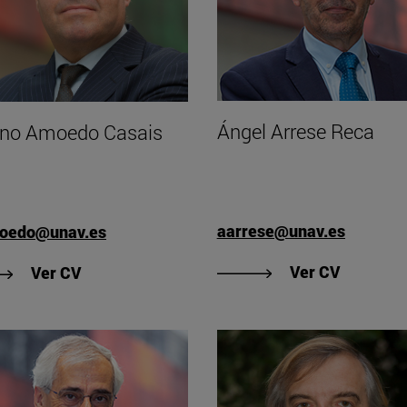
Ángel Arrese Reca
ino Amoedo Casais
aarrese@unav.es
oedo@unav.es
"Ver CV 
"Ver CV de Avelino Amoedo Casais"
Ver CV
Ver CV