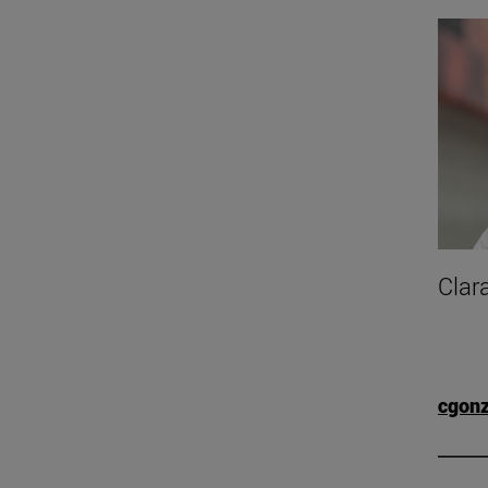
Clar
cgon