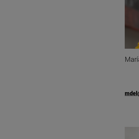
Marí
mdel