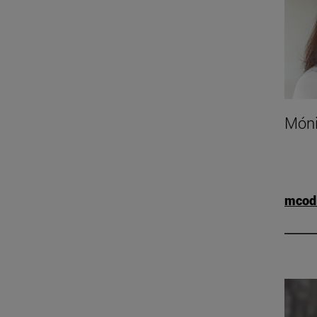
Móni
mcod