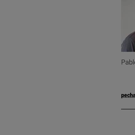
Pabl
pech