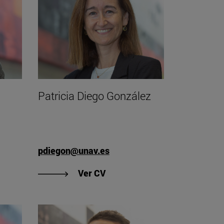
Patricia Diego González
pdiegon@unav.es
e Jorge del Río Pérez"
"Ver CV de Patricia Diego Go
Ver CV