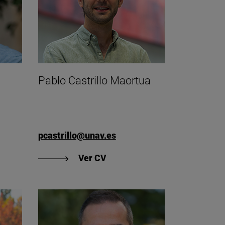
Pablo Castrillo Maortua
pcastrillo@unav.es
"Ver CV de Pablo Castrillo M
e Xavier Bringué Sala"
Ver CV