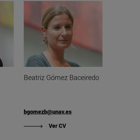
Beatriz Gómez Baceiredo
bgomezb@unav.es
de Lucía Gastón Lorente"
"Ver CV de Beatriz Gómez Ba
Ver CV