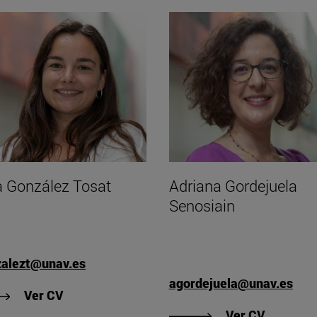
Adriana Gordejuela
a González Tosat
Senosiain
zalezt@unav.es
agordejuela@unav.es
"Ver CV de Clara González Tosat"
Ver CV
"Ver CV 
Ver CV