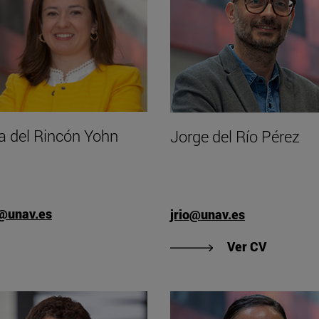
a del Rincón Yohn
Jorge del Río Pérez
@unav.es
jrio@unav.es
"Ver CV d
Ver CV