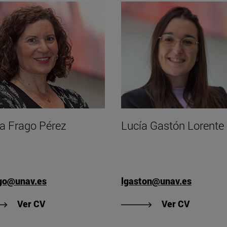
a Frago Pérez
Lucía Gastón Lorente
go@unav.es
lgaston@unav.es
"Ver CV de Marta Frago Pérez"
"Ver CV 
Ver CV
Ver CV