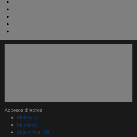
Accesos directos
(abre en nueva ventana)
Biblioteca
(abre en nueva ventana)
Mi correo
(abre en nueva ventana)
Aula virtual ADI