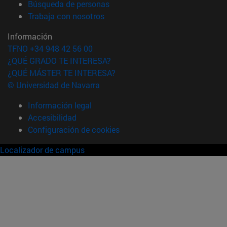
(abre en nueva ventana)
Búsqueda de personas
(abre en nueva ventana)
Trabaja con nosotros
Información
TFNO +34 948 42 56 00
¿QUÉ GRADO TE INTERESA?
¿QUÉ MÁSTER TE INTERESA?
© Universidad de Navarra
Información legal
Accesibilidad
Configuración de cookies
Localizador de campus