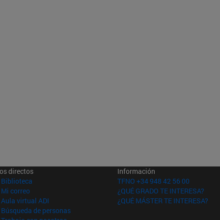
os directos
Información
(abre en nueva ventana)
Biblioteca
TFNO +34 948 42 56 00
(abre en nueva ventana)
Mi correo
¿QUÉ GRADO TE INTERESA?
(abre en nueva ventana)
Aula virtual ADI
¿QUÉ MÁSTER TE INTERESA?
(abre en nueva ventana)
Búsqueda de personas
(abre en nueva ventana)