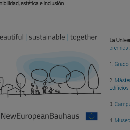
ibilidad, estética e inclusión
.
La Unive
premios
1.
Grado 
2.
Máster
Edificios
3.
Camp
4.
Museo 