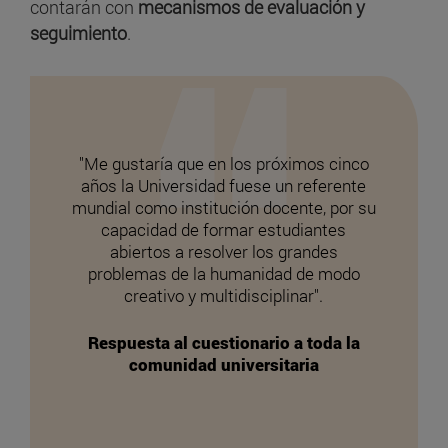
contarán con
mecanismos de evaluación y
seguimiento
.
ncia
"Me gustaría que en los próximos cinco
"L
s y las
años la Universidad fuese un referente
ten
ión
mundial como institución docente, por su
socie
rucial.
capacidad de formar estudiantes
en 
zando
abiertos a resolver los grandes
requi
ue exige
problemas de la humanidad de modo
como
logía,
creativo y multidisciplinar".
for
s,
c
rítico.
herra
Respuesta al cuestionario a toda la
puede
pen
comunidad universitaria
de
".
Resp