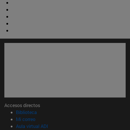
Accesos directos
(abre en nueva ventana)
Biblioteca
(abre en nueva ventana)
Mi correo
(abre en nueva ventana)
Aula virtual ADI