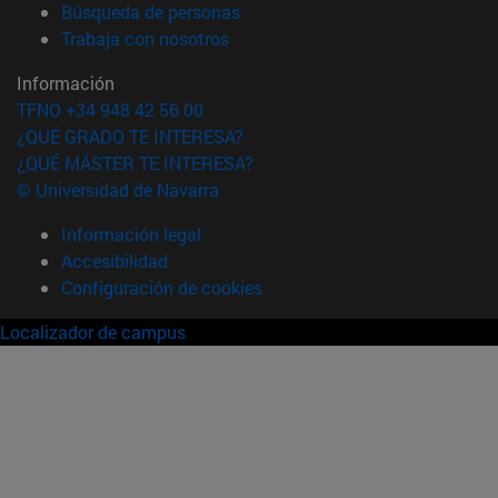
(abre en nueva ventana)
Búsqueda de personas
(abre en nueva ventana)
Trabaja con nosotros
Información
TFNO +34 948 42 56 00
¿QUÉ GRADO TE INTERESA?
¿QUÉ MÁSTER TE INTERESA?
© Universidad de Navarra
Información legal
Accesibilidad
Configuración de cookies
Localizador de campus