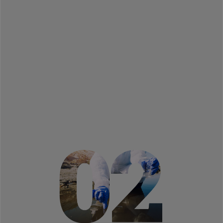
Líneas de investigación Contaminación:
Calidad del aire y efectos en la salud
(Ciencias y BIOMA)
Contaminantes emergentes y ecotoxicidad
(Ciencias y BIOMA)
Ciclos biogeoquímicos y salud ambiental