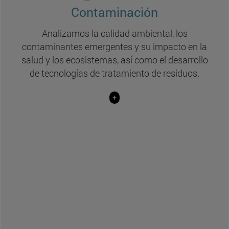
Contaminación
(Ciencias y BIOMA)
Contaminación y salud del suelo (Soil Health)
Analizamos la calidad ambiental, los
contaminantes emergentes y su impacto en la
(Ciencias y BIOMA)
salud y los ecosistemas, así como el desarrollo
Gestión y tratamiento de aguas residuales
de tecnologías de tratamiento de residuos.
(Tecnun y BIOMA)
+