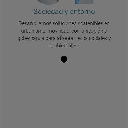
Comunicación de la ciencia
Sociedad y entorno
(Comunicación, BIOMA e ISSA)
Movilidad sostenible
Desarrollamos soluciones sostenibles en
(Filosofía y Letras y BIOMA)
urbanismo, movilidad, comunicación y
gobernanza para afrontar retos sociales y
Dinámica de multitudes en entornos urbanos
(Ciencias)
ambientales.
Medio ambiente y humanidades
+
(Ciencias y BIOMA)
Innovación social sostenible en el ámbito rural
ante el cambio poblacional
(ICS)