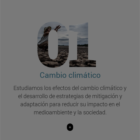
Líneas de investigación Cambio climático:
Resiliencia al cambio climático
(Tecnun y BIOMA)
Transición energética
(Tecnun)
Resiliencia y adaptación de los cultivos al
cambio climático
Cambio climático
(Ciencias y BIOMA)
Estudiamos los efectos del cambio climático y
Algoritmos verdes
el desarrollo de estrategias de mitigación y
(DATAI)
adaptación para reducir su impacto en el
medioambiente y la sociedad.
+