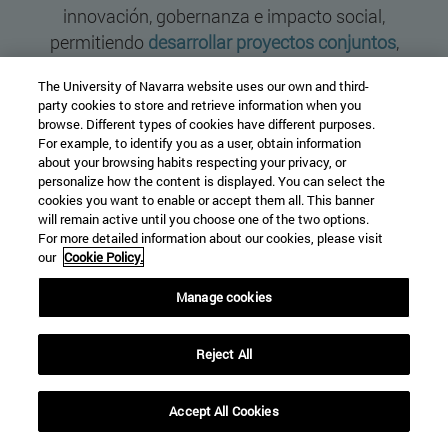
innovación, gobernanza e impacto social,
permitiendo
desarrollar proyectos conjuntos
,
conectar con el mundo académico y formar talento
The University of Navarra website uses our own and third-
para afrontar los retos actuales.
party cookies to store and retrieve information when you
browse. Different types of cookies have different purposes.
For example, to identify you as a user, obtain information
about your browsing habits respecting your privacy, or
personalize how the content is displayed. You can select the
cookies you want to enable or accept them all. This banner
will remain active until you choose one of the two options.
For more detailed information about our cookies, please visit
our
Cookie Policy.
Manage cookies
→
CÁTEDRA DE EMPRESAS CON
Reject All
PROPÓSITO
Accept All Cookies
Por el propósito corporativo