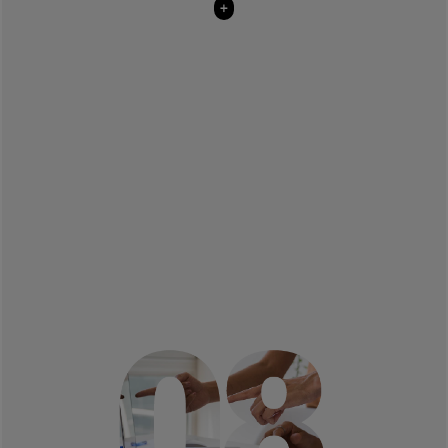
+
Autonomía y responsabilidad en el gobierno
corporativo
(Derecho)
Sistemas de gestión sostenibles en el sector
servicios
(ISSA)
Líneas de investigación Comunicación y
Sostenibilidad:
Comunicación, Libertad de expresión y
ciudadanía
(ICS, Económicas y NCID)