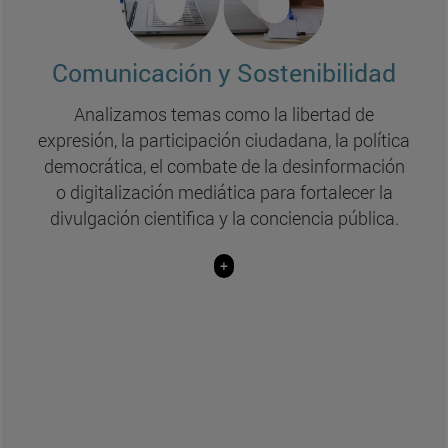
Comunicación política y democracia
(Comunicación)
Comunicación y Sostenibilidad
Desinformación y desórdenes informativos
Analizamos temas como la libertad de
(Comunicación e IESE Business School)
expresión, la participación ciudadana, la política
Comunicación del medio ambiente en los
democrática, el combate de la desinformación
medios
o digitalización mediática para fortalecer la
(Comunicación)
divulgación cientifica y la conciencia pública.
Didáctica de las ciencias
(MUN y BIOMA)
+
Comunicación estratégica y gestión
comunicativa de las organizaciones
(Comunicación)