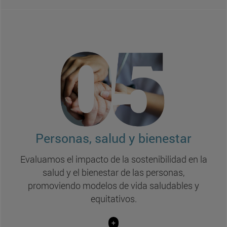
Líneas de investigación Personas, salud y
bienestar:
Trabajo como motor de desarrollo sostenible
(Filosofía y Letras, Teología, Económicas y Enfermería)
Estilos de vida y bienestar psicológico
(Medicina, Enfermería, Educación y Psicología, ICS)
Personas, salud y bienestar
Familia y salud familiar
(Enfermería)
Evaluamos el impacto de la sostenibilidad en la
Calidad y sostenibilidad del sistema sanitario
salud y el bienestar de las personas,
(Enfermería)
promoviendo modelos de vida saludables y
equitativos.
Cuidado centrado en la persona
(Enfermería y Medicina)
+