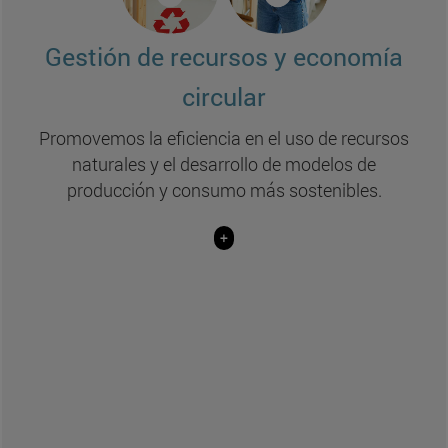
Soluciones de circularidad en la empresa
(Tecnun y BIOMA)
Gestión de recursos y economía
Materiales sostenibles y valorización de
circular
residuos
(Ciencias y BIOMA)
Promovemos la eficiencia en el uso de recursos
Gestión integrada y reutilización del agua
naturales y el desarrollo de modelos de
(Tecnun y BIOMA)
producción y consumo más sostenibles.
Desafíos jurídicos de la economía circular
+
(Derecho)
Economía de la energía, los recursos y el medio
ambiente
(Económicas y NCID)
Impactos en la sostenibilidad de la cadena de
valor en moda
(ISEM)