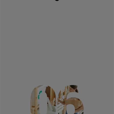
Nuevas longevidades
(ICS)
La educación en una sociedad sostenible y
creativa
(Educación y Psicología)
Líneas de investigación Gestión de recursos y
economía circular:
Sistemas de fertilización avanzados y
seguridad alimentaria
(Ciencias y BIOMA)