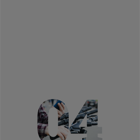
Líneas de investigación Sociedad y entorno:
Urbanismo y edificación sostenible
(Arquitectura y BIOMA)
Infraestructura verde urbana
(Filosofía y Letras y BIOMA)