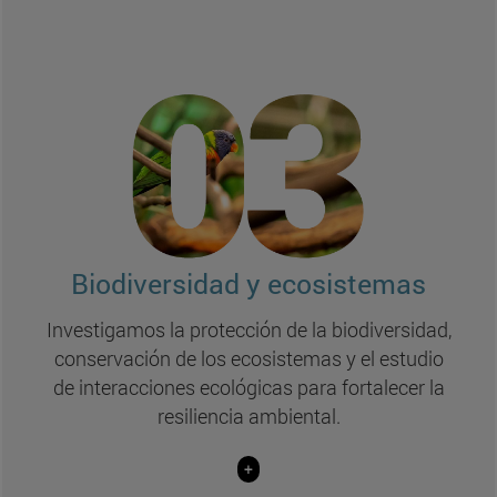
Líneas de investigación Biodiversidad y
ecosistemas:
Monitorización científica, gestión y servicios
ecosistemáticos
(Ciencias y BIOMA)
Biodiversidad y biología de la conservación en
un clima cambiante
Biodiversidad y ecosistemas
(Ciencias y BIOMA)
Taxonomía, evolución y ciencia de datos
Investigamos la protección de la biodiversidad,
(Ciencias y BIOMA)
conservación de los ecosistemas y el estudio
de interacciones ecológicas para fortalecer la
Interacciones microbioma-suelo-planta
resiliencia ambiental.
(Ciencias y BIOMA)
+