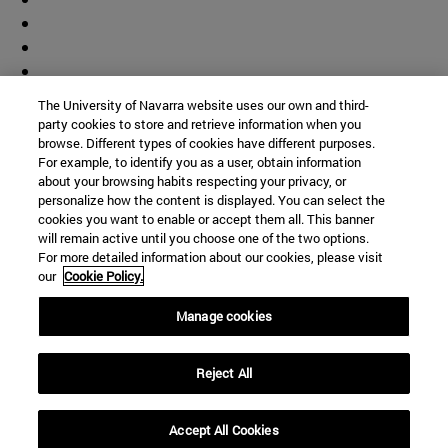
The University of Navarra website uses our own and third-
party cookies to store and retrieve information when you
browse. Different types of cookies have different purposes.
For example, to identify you as a user, obtain information
about your browsing habits respecting your privacy, or
personalize how the content is displayed. You can select the
cookies you want to enable or accept them all. This banner
will remain active until you choose one of the two options.
For more detailed information about our cookies, please visit
our
Cookie Policy.
Manage cookies
Accesos directos
Reject All
(abre en nueva ventana)
Biblioteca
(abre en nueva ventana)
Mi correo
(abre en nueva ventana)
Aula virtual ADI
Accept All Cookies
(abre en nueva ventana)