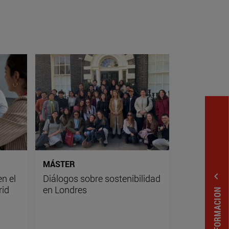
MÁSTER
expand_less
n el
Diálogos sobre sostenibilidad
rid
en Londres