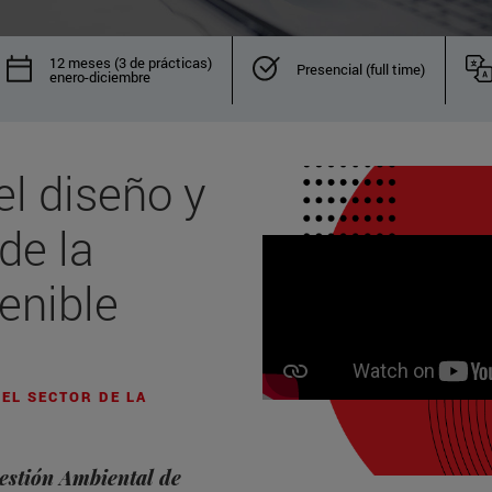
12 meses (3 de prácticas)
Presencial (full time)
enero-diciembre
el diseño y
de la
enible
EL SECTOR DE LA
estión Ambiental de