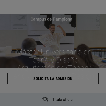
Campus de Pamplona
Máster Universitario en
Teoría y Diseño
Arquitectónico/Theory
and Architectural Design
SOLICITA LA ADMISIÓN
Título oficial