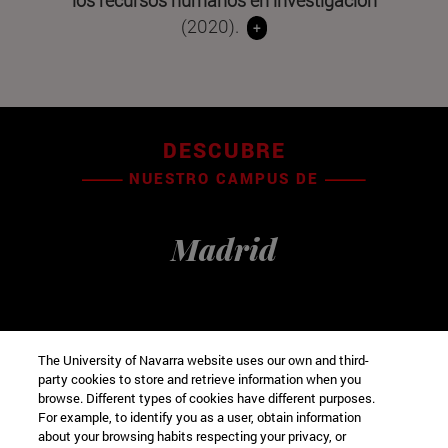
los recursos humanos en investigación
(2020).
+
DESCUBRE
NUESTRO CAMPUS DE
Madrid
The University of Navarra website uses our own and third-
party cookies to store and retrieve information when you
browse. Different types of cookies have different purposes.
For example, to identify you as a user, obtain information
about your browsing habits respecting your privacy, or