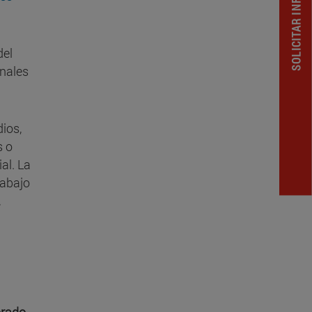
SOLICITAR INFORMACION
del
onales
dios,
s o
al. La
rabajo
,