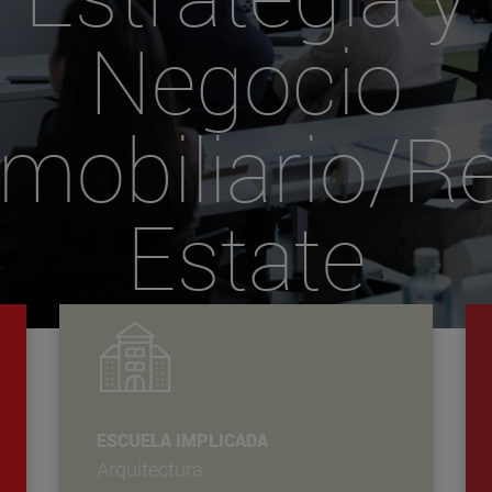
Negocio
nmobiliario/Re
Estate
ESCUELA IMPLICADA
Arquitectura