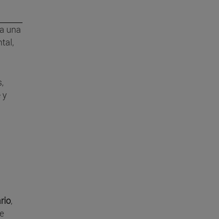
 a una
tal,
,
 y
rio
,
re