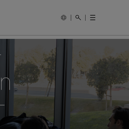
r
en
+