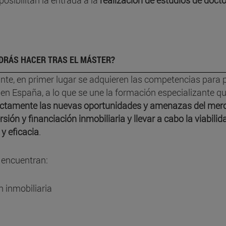
osibilitan la entrada a la
realización de estudios de doct
DRÁS HACER TRAS EL MÁSTER?
ante, en primer lugar se adquieren las competencias para 
 en España, a lo que se une la formación especializante qu
orrectamente las nuevas oportunidades y amenazas del me
rsión y financiación inmobiliaria y llevar a cabo la viabilid
y eficacia
.
e encuentran:
n inmobiliaria