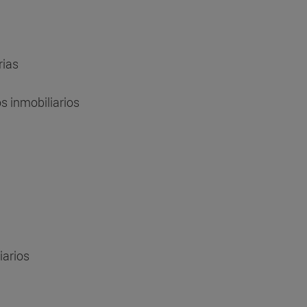
rias
os inmobiliarios
iarios