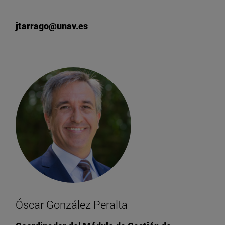
jtarrago@unav.es
Óscar González Peralta