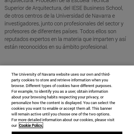
Superior de Arquitectura, del IESE Business School,
de otros centros de la Universidad de Navarra e
investigadores, junto con profesionales del sector y
profesores de diferentes países. Todos ellos son
reputados expertos en la materia que imparten y así
están reconocidos en su ámbito profesional.
Proyecto Fin de Carrera
The University of Navarra website uses our own and third-
party cookies to store and retrieve information when you
browse. Different types of cookies have different purposes.
Profesores Talleres
For example, to identify you as a user, obtain information
about your browsing habits respecting your privacy, or
Profesores Módulo de Gestión de Empresa
personalize how the content is displayed. You can select the
cookies you want to enable or accept them all. This banner
Otros Profesores Invitados
will remain active until you choose one of the two options.
For more detailed information about our cookies, please visit
our
Cookie Policy.