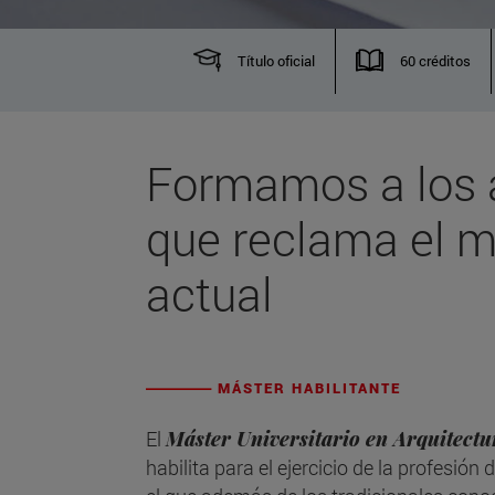
Título oficial
60 créditos
Formamos a los 
que reclama el 
actual
MÁSTER HABILITANTE
El
Máster Universitario en Arquitectu
habilita para el ejercicio de la profesión