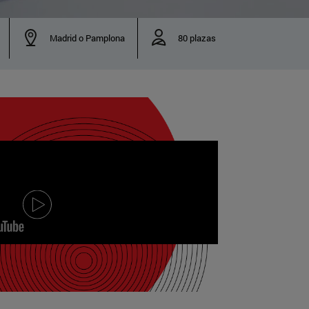
Madrid o Pamplona
80 plazas