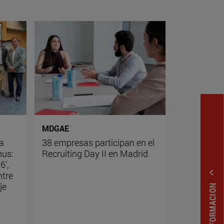
MDGAE
a
38 empresas participan en el
nus:
Recruiting Day II en Madrid
6’,
expand_less
ntre
je