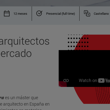
12 meses
Presencial (full time)
Castellano
arquitectos
mercado
ra
es un máster que
 de arquitecto en España en