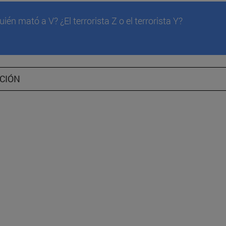
C.85b - Exceso intensivo e
uién mató a V? ¿El terrorista Z o el terrorista Y?
legítima defensa
C.85c - Tentativa idónea
C.86 - Error sobre la caus
CIÓN
justificación
C.86b - Estado de necesi
C.87a - Estado de necesid
colisión de deberes
C.91 - Imputabilidad
C.92 - Estado de necesida
justificante y exculpante