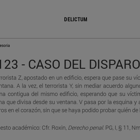
presupuestos de la legíti
defensa
DELICTUM
C.78b - Error sobre los
presupuestos fácticos de 
causa de justificación
esoria
C.81 - Legítima defensa.
123 - CASO DEL DISPAR
Exceso
errorista Z, apostado en un edificio, espera que pase su v
C.82 - Estado de necesida
ntana. A la vez, el terrorista Y, sin mediar acuerdo algun
Concepto
na contigua del mismo edificio, esperando que su vícti
C.83 - Estado de necesidad
na que divisa desde su ventana. V pasa por la esquina y
colisión de deberes
ros en el corazón, sin que se haya podido probar quién de
C.84 - Legítima defensa
esto académico: Cfr. Roxin,
Derecho penal
. PG, I, § 11, N
C.85a - ¿Legítima defens