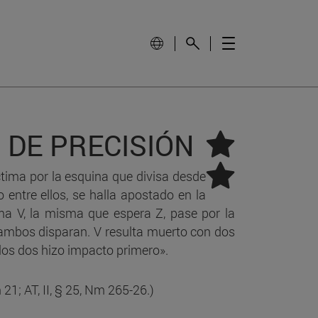
ma
la
O DE PRECISIÓN
íctima por la esquina que divisa desde
d.
o entre ellos, se halla apostado en la
ma V, la misma que espera Z, pase por la
: la
 ambos disparan. V resulta muerto con dos
 los dos hizo impacto primero».
m 21; AT, II, § 25, Nm 265-26.)
a?