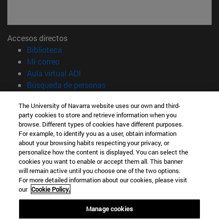
Accesos directos
(abre en nueva ventana)
Biblioteca
(abre en nueva ventana)
Mi correo
(abre en nueva ventana)
Aula virtual ADI
(abre en nueva ventana)
Búsqueda de personas
(abre en nueva ventana)
Trabaja con nosotros
The University of Navarra website uses our own and third-
party cookies to store and retrieve information when you
Información
browse. Different types of cookies have different purposes.
TFNO +34 948 42 56 00
For example, to identify you as a user, obtain information
¿QUÉ GRADO TE INTERESA?
about your browsing habits respecting your privacy, or
¿QUÉ MÁSTER TE INTERESA?
personalize how the content is displayed. You can select the
cookies you want to enable or accept them all. This banner
© Universidad de Navarra
will remain active until you choose one of the two options.
For more detailed information about our cookies, please visit
Información legal
our
Cookie Policy.
Accesibilidad
Configuración de cookies
Manage cookies